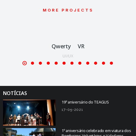
MORE PROJECTS
Qwerty VR
UI/UX
NOTÍCIAS
19º aniversário do TEAGUS
17-05-2021
1º aniversário celebrado em viatura dos
Bombeiros Voluntários e Valadares